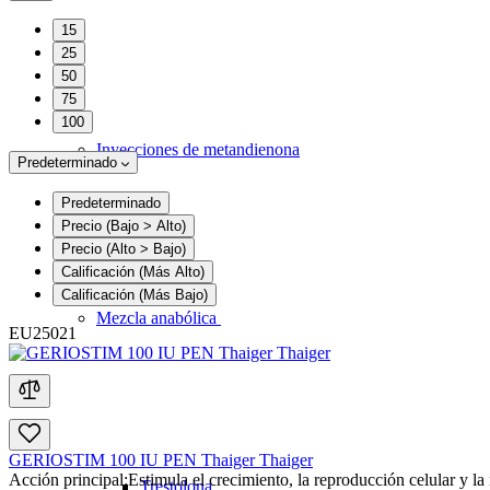
15
25
50
75
100
Inyecciones de metandienona
Predeterminado
Predeterminado
Precio (Bajo > Alto)
Precio (Alto > Bajo)
Calificación (Más Alto)
Calificación (Más Bajo)
Mezcla anabólica
EU25021
GERIOSTIM 100 IU PEN Thaiger Thaiger
Acción principal:
Estimula el crecimiento, la reproducción celular y l
Trestolona