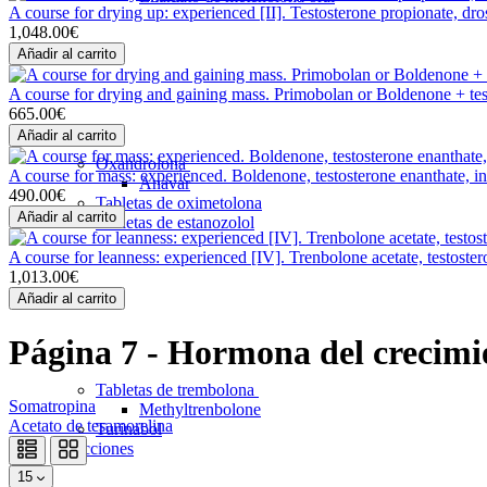
A course for drying up: experienced [II]. Testosterone propionate, d
1,048.00€
Añadir al carrito
A course for drying and gaining mass. Primobolan or Boldenone + tes
665.00€
Añadir al carrito
Oxandrolona
A course for mass: experienced. Boldenone, testosterone enanthate, in
Anavar
490.00€
Tabletas de oximetolona
Añadir al carrito
Tabletas de estanozolol
A course for leanness: experienced [IV]. Trenbolone acetate, testost
1,013.00€
Añadir al carrito
Página 7 - Hormona del crecimi
Tabletas de trembolona
Somatropina
Methyltrenbolone
Acetato de tesamorelina
Turinabol
Inyecciones
15