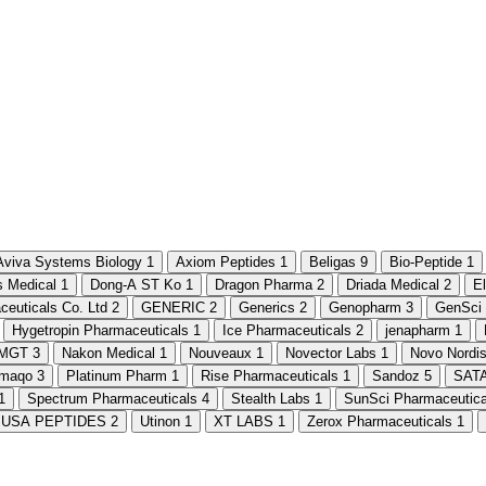
Aviva Systems Biology
1
Axiom Peptides
1
Beligas
9
Bio-Peptide
1
 Medical
1
Dong-A ST Ko
1
Dragon Pharma
2
Driada Medical
2
E
euticals Co. Ltd
2
GENERIC
2
Generics
2
Genopharm
3
GenSci
Hygetropin Pharmaceuticals
1
Ice Pharmaceuticals
2
jenapharm
1
MGT
3
Nakon Medical
1
Nouveaux
1
Novector Labs
1
Novo Nordi
rmaqo
3
Platinum Pharm
1
Rise Pharmaceuticals
1
Sandoz
5
SAT
1
Spectrum Pharmaceuticals
4
Stealth Labs
1
SunSci Pharmaceutica
USA PEPTIDES
2
Utinon
1
XT LABS
1
Zerox Pharmaceuticals
1