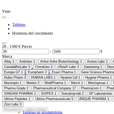
Visto
Tabletas
Hormona del crecimiento
28
-
1500
€
Precio
-
€
Marca
Alley
1
Androlex
1
Anhui Anke Biotechnology
1
Astera Labs
1
CanadaBioLabs
3
CinnaGen
3
cRowX Labs
3
Daewoong
1
Deus
Metiltestosterona
Europe GT
1
Europharm
2
Exact Pharma
1
Gene Science Pharmac
Mildronato dihidratado
Hubio Pharm
3
HUMAN LABS
1
Hyaene Ltd
1
Hygene Pharma
1
Mactropin
1
Marten
2
MediPharma
1
Merck
1
Merckgroup
1
Pharma Grade
2
Pharmaceutical Company
17
Pharmacom
1
Pha
SINGANI PHARMA
1
SIXPEX
1
Somatrop-lab
2
SP Laboratories
Ultima Peptides
1
Ultima Pharmaceuticals
5
UNIQUE PHARMA
1
Zion Labs
3
Restablecer
Aplicar filtros
Tabletas de drostanolona