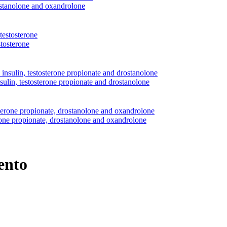
rostanolone and oxandrolone
tosterone
sulin, testosterone propionate and drostanolone
erone propionate, drostanolone and oxandrolone
ento