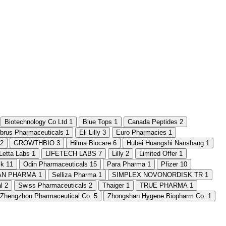
Biotechnology Co Ltd
1
Blue Tops
1
Canada Peptides
2
lbrus Pharmaceuticals
1
Eli Lilly
3
Euro Pharmacies
1
2
GROWTHBIO
3
Hilma Biocare
6
Hubei Huangshi Nanshang
1
Letta Labs
1
LIFETECH LABS
7
Lilly
2
Limited Offer
1
sk
11
Odin Pharmaceuticals
15
Para Pharma
1
Pfizer
10
AN PHARMA
1
Selliza Pharma
1
SIMPLEX NOVONORDISK TR
1
l
2
Swiss Pharmaceuticals
2
Thaiger
1
TRUE PHARMA
1
Zhengzhou Pharmaceutical Co.
5
Zhongshan Hygene Biopharm Co.
1