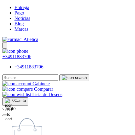
Entrega
Pago
Noticias
Blog
Marcas
+34911883706
+34911883706
Gabinete
Comparar
Lista de Deseos
0
Carrito
Carrito